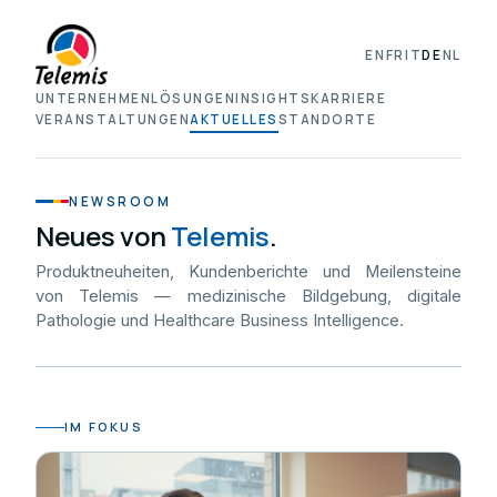
EN
FR
IT
DE
NL
UNTERNEHMEN
LÖSUNGEN
INSIGHTS
KARRIERE
VERANSTALTUNGEN
AKTUELLES
STANDORTE
NEWSROOM
Neues von
Telemis
.
Produktneuheiten, Kundenberichte und Meilensteine
von Telemis — medizinische Bildgebung, digitale
Pathologie und Healthcare Business Intelligence.
IM FOKUS