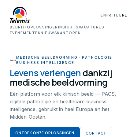
EN
FR
IT
DE
NL
BEDRIJF
OPLOSSINGEN
INSIGHTS
VACATURES
EVENEMENTEN
NIEUWS
KANTOREN
MEDISCHE BEELDVORMING · PATHOLOGIE ·
BUSINESS INTELLIGENCE
Levens verlengen
dankzij
medische beeldvorming
Eén platform voor elk klinisch beeld — PACS,
digitale pathologie en healthcare business
intelligence, gebruikt in heel Europa en het
Midden-Oosten.
ONTDEK ONZE OPLOSSINGEN
CONTACT