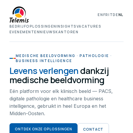
EN
FR
IT
DE
NL
BEDRIJF
OPLOSSINGEN
INSIGHTS
VACATURES
EVENEMENTEN
NIEUWS
KANTOREN
MEDISCHE BEELDVORMING · PATHOLOGIE ·
BUSINESS INTELLIGENCE
Levens verlengen
dankzij
medische beeldvorming
Eén platform voor elk klinisch beeld — PACS,
digitale pathologie en healthcare business
intelligence, gebruikt in heel Europa en het
Midden-Oosten.
ONTDEK ONZE OPLOSSINGEN
CONTACT