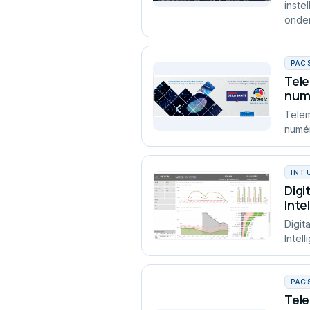
inste
onder
PAC
Tele
numé
Telem
numér
INT
Digi
Inte
Digit
Intel
PAC
Tele