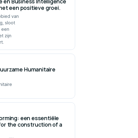
e en Business Intelligence
et een positieve groei.
ebied van
g, sloot
e een
t zijn
t.
Duurzame Humanitaire
itaire
orming: een essentiële
for the construction of a