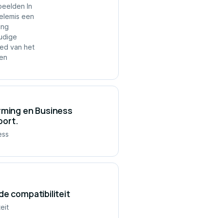
beelden In
Telemis een
ing
udige
ied van het
 en
orming en Business
oort.
ess
e compatibiliteit
eit