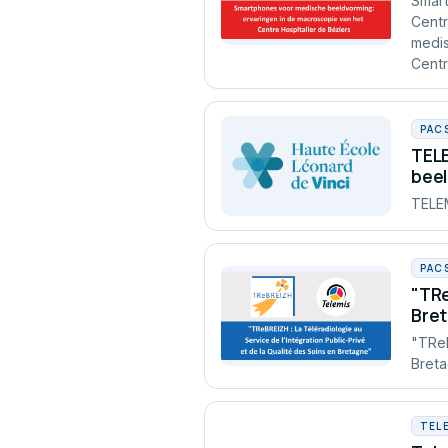
Smart
Centr
medis
Centr
PAC
TELE
bee
TELEM
PAC
"TRe
Bre
"TReB
Bret
TEL