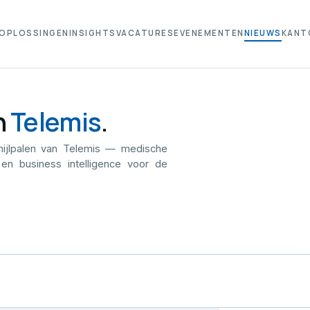
OPLOSSINGEN
INSIGHTS
VACATURES
EVENEMENTEN
NIEUWS
KANT
n
Telemis
.
mijlpalen van Telemis — medische
 en business intelligence voor de