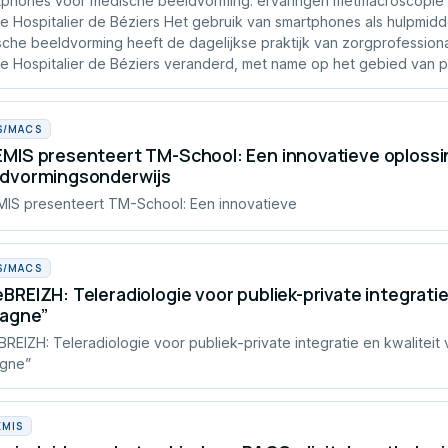
phones voor medische beeldvorming: ervaringen metmacroscopie 
e Hospitalier de Béziers Het gebruik van smartphones als hulpmidd
che beeldvorming heeft de dagelijkse praktijk van zorgprofessiona
e Hospitalier de Béziers veranderd, met name op het gebied van p
S/MACS
MIS presenteert TM-School: Een innovatieve oplossi
ldvormingsonderwijs
IS presenteert TM-School: Een innovatieve
S/MACS
BREIZH: Teleradiologie voor publiek-private integratie 
tagne”
REIZH: Teleradiologie voor publiek-private integratie en kwaliteit 
agne”
EMIS