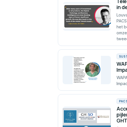
Tele
in d
Louva
PACS,
het b
omzet
tweeë
SUS
WAPA
Imp
WAPA 
Impac
PAC
Acce
pijl
GHT 