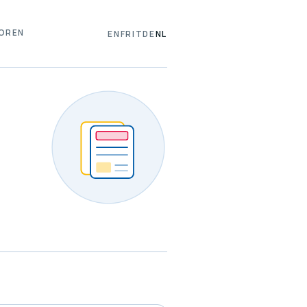
OREN
EN
FR
IT
DE
NL