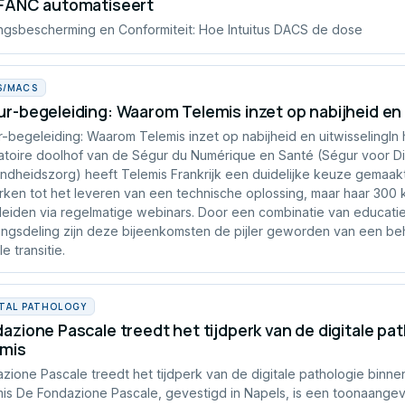
 FANC automatiseert
ingsbescherming en Conformiteit: Hoe Intuitus DACS de dose
S/MACS
r-begeleiding: Waarom Telemis inzet op nabijheid en 
-begeleiding: Waarom Telemis inzet op nabijheid en uitwisselingIn 
atoire doolhof van de Ségur du Numérique en Santé (Ségur voor Di
dheidszorg) heeft Telemis Frankrijk een duidelijke keuze gemaakt:
ken tot het leveren van een technische oplossing, maar haar 300 
eiden via regelmatige webinars. Door een combinatie van educati
ingsdeling zijn deze bijeenkomsten de pijler geworden van een be
le transitie.
ITAL PATHOLOGY
azione Pascale treedt het tijdperk van de digitale pa
emis
zione Pascale treedt het tijdperk van de digitale pathologie binne
is De Fondazione Pascale, gevestigd in Napels, is een toonaang