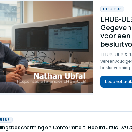
INTUITUS
LHUB-ULB
Gegeven
voor een
besluitv
LHUB-ULB & Te
vereenvoudigen
besluitvorming
Lees het artik
UITUS
lingsbescherming en Conformiteit: Hoe Intuitus DAC