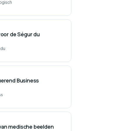
logisch
voor de Ségur du
 du
luerend Business
ss
 van medische beelden