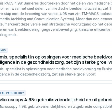
is PACS 4.98: Barrières doorbreken door het delen van medische 
omein waar het snel delen van medische beelden cruciaal is, zet 
e stap met de lancering van versie 4.98 van zijn TM-MACS-oploss
imedia Archiving and Communication System). Meer dan een eenvo
e, markeert deze versie een strategische vooruitgang op het geb
iteren van beeldendeling, gegevensbeveiliging, klinische efficiëntie
uiksgemak.
EMIS
mis, specialist in oplossingen voor medische beeldv
lligence in de gezondheidszorg, zet zijn sterke groei v
is, specialist in oplossingen voor medische beeldvorming en Busin
ligence in de gezondheidszorg, zet zijn sterke groei voort.
ITAL PATHOLOGY
icroscopy 4.98: gebruiksvriendelijkheid en uitgebreid
croscopy 4.98: gebruiksvriendelijkheid en uitgebreide compatibilit