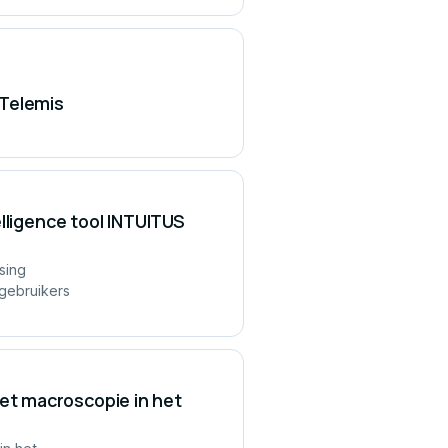
 Telemis
lligence tool INTUITUS
sing
gebruikers
t macroscopie in het