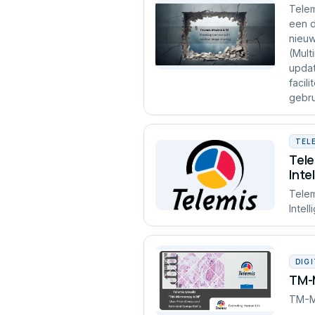
Telem
een d
nieuw
(Mult
updat
facil
gebr
TEL
Tele
Inte
Telem
Intel
DIG
TM-M
TM-Mi