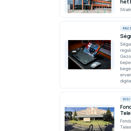
het
Stral
PAC
Ségu
Ségur
regul
Gezon
beper
begel
ervar
digita
DIG
Fond
Tel
Fonda
Telem