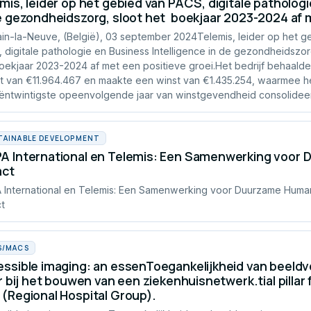
mis, leider op het gebied van PACS, digitale pathologi
e gezondheidszorg, sloot het boekjaar 2023-2024 af m
in-la-Neuve, (België), 03 september 2024Telemis, leider op het g
 digitale pathologie en Business Intelligence in de gezondheidszor
oekjaar 2023-2024 af met een positieve groei.Het bedrijf behaald
 van €11.964.467 en maakte een winst van €1.435.254, waarmee he
ntwintigste opeenvolgende jaar van winstgevendheid consolideer
TAINABLE DEVELOPMENT
 International en Telemis: Een Samenwerking voor 
act
International en Telemis: Een Samenwerking voor Duurzame Human
t
S/MACS
ssible imaging: an essenToegankelijkheid van beeldv
er bij het bouwen van een ziekenhuisnetwerk.tial pillar 
(Regional Hospital Group).