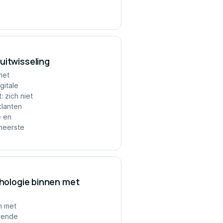
uitwisseling
het
gitale
 zich niet
klanten
e en
heerste
thologie binnen met
n met
evende