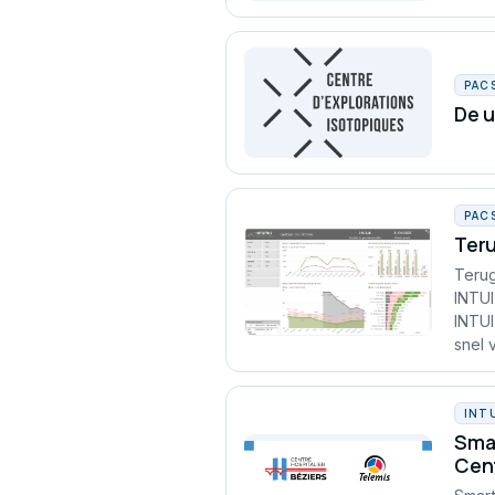
PAC
De u
PAC
Teru
Terug
INTUI
INTUI
snel 
INT
Smar
Cent