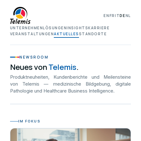
EN
FR
IT
DE
NL
UNTERNEHMEN
LÖSUNGEN
INSIGHTS
KARRIERE
VERANSTALTUNGEN
AKTUELLES
STANDORTE
NEWSROOM
Neues von
Telemis
.
Produktneuheiten, Kundenberichte und Meilensteine
von Telemis — medizinische Bildgebung, digitale
Pathologie und Healthcare Business Intelligence.
IM FOKUS