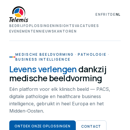
EN
FR
IT
DE
NL
BEDRIJF
OPLOSSINGEN
INSIGHTS
VACATURES
EVENEMENTEN
NIEUWS
KANTOREN
MEDISCHE BEELDVORMING · PATHOLOGIE ·
BUSINESS INTELLIGENCE
Levens verlengen
dankzij
medische beeldvorming
Eén platform voor elk klinisch beeld — PACS,
digitale pathologie en healthcare business
intelligence, gebruikt in heel Europa en het
Midden-Oosten.
ONTDEK ONZE OPLOSSINGEN
CONTACT