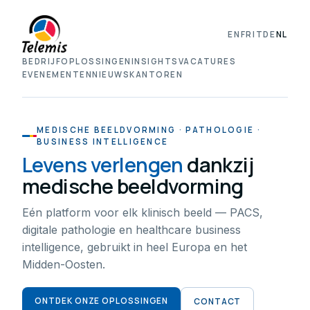
EN
FR
IT
DE
NL
BEDRIJF
OPLOSSINGEN
INSIGHTS
VACATURES
EVENEMENTEN
NIEUWS
KANTOREN
MEDISCHE BEELDVORMING · PATHOLOGIE ·
BUSINESS INTELLIGENCE
Levens verlengen
dankzij
medische beeldvorming
Eén platform voor elk klinisch beeld — PACS,
digitale pathologie en healthcare business
intelligence, gebruikt in heel Europa en het
Midden-Oosten.
ONTDEK ONZE OPLOSSINGEN
CONTACT