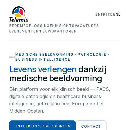
EN
FR
IT
DE
NL
BEDRIJF
OPLOSSINGEN
INSIGHTS
VACATURES
EVENEMENTEN
NIEUWS
KANTOREN
MEDISCHE BEELDVORMING · PATHOLOGIE ·
BUSINESS INTELLIGENCE
Levens verlengen
dankzij
medische beeldvorming
Eén platform voor elk klinisch beeld — PACS,
digitale pathologie en healthcare business
intelligence, gebruikt in heel Europa en het
Midden-Oosten.
ONTDEK ONZE OPLOSSINGEN
CONTACT